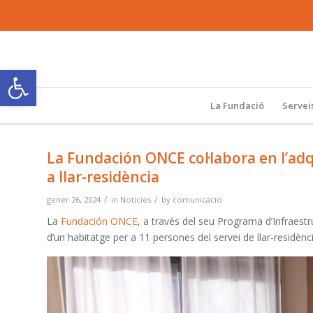
Obre la barra d'eines
La Fundació
Servei
La Fundación ONCE col·labora en l’adq
a llar-residència
/
/
gener 26, 2024
in
Notícies
by
comunicacio
La
Fundación ONCE
, a través del seu Programa d’Infraestr
d’un habitatge per a 11 persones del servei de llar-residè