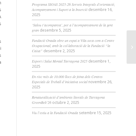
n
Programa SIOAS 2025-26 Serveis Integrals d’orientació,
s
Acompanyament i Suport a la Inserció
desembre 16,
2025
A
s
‘Salou t’acompanya’, per a l’acompanyament de la gent
gran
desembre 5, 2025
Fundació Onada obre un espai a Vila-seca com a Centre
s
Ocupacional, amb la col·laboració de la Fundació “la
i
Caixa”
desembre 2, 2025
s
Esport i Salut Mental Tarragona 2025
desembre 1,
a
2025
En risc més de 10.000 llocs de feina dels Centres
Especials de Treball d’iniciativa social
novembre 26,
2025
Renaturalització d’ambients litorals de Tarragona
GreenBelt’26
octubre 2, 2025
Viu l’estiu a la Fundació Onada
setembre 15, 2025