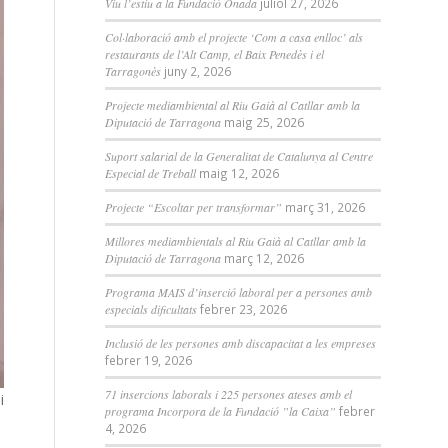
Viu l’estiu a la Fundació Onada
juliol 27, 2026
Col·laboració amb el projecte ‘Com a casa enlloc’ als
restaurants de l’Alt Camp, el Baix Penedès i el
Tarragonès
juny 2, 2026
Projecte mediambiental al Riu Gaià al Catllar amb la
Diputació de Tarragona
maig 25, 2026
Suport salarial de la Generalitat de Catalunya al Centre
Especial de Treball
maig 12, 2026
Projecte “Escoltar per transformar”
març 31, 2026
Millores mediambientals al Riu Gaià al Catllar amb la
Diputació de Tarragona
març 12, 2026
Programa MAIS d’inserció laboral per a persones amb
especials dificultats
febrer 23, 2026
Inclusió de les persones amb discapacitat a les empreses
febrer 19, 2026
71 insercions laborals i 225 persones ateses amb el
i
programa Incorpora de la Fundació ”la Caixa”
febrer
4, 2026