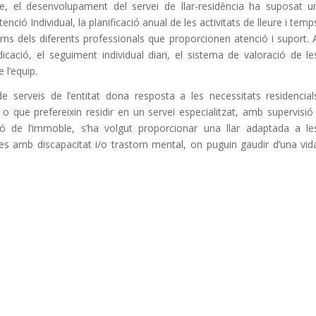
le, el desenvolupament del servei de llar-residència ha suposat u
nció Individual, la planificació anual de les activitats de lleure i temp
 torns dels diferents professionals que proporcionen atenció i suport. 
ació, el seguiment individual diari, el sistema de valoració de le
 l’equip.
de serveis de l’entitat dona resposta a les necessitats residencial
 que prefereixin residir en un servei especialitzat, amb supervisió 
ió de l’immoble, s’ha volgut proporcionar una llar adaptada a le
es amb discapacitat i/o trastorn mental, on puguin gaudir d’una vid