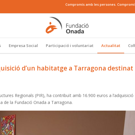
Compromís amb les persones. Compromís a
s
Empresa Social
Participació i voluntariat
Actualitat
Col
uisició d’un habitatge a Tarragona destinat
uctures Regionals (PIR), ha contribuït amb 16.900 euros a l’adquisició
ncia de la Fundació Onada a Tarragona.