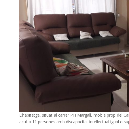
L’habitatge, situat al carrer Pi i Margall, molt a prop del
acull a 11 persones amb discapacitat intel·lectual igual o su