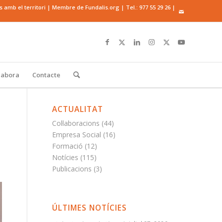
mb el territori | Membre de Fundalis.org | Tel.:
977 55 29 26
|
·labora
Contacte
ACTUALITAT
Col·laboracions
(44)
Empresa Social
(16)
Formació
(12)
Notícies
(115)
Publicacions
(3)
ÚLTIMES NOTÍCIES