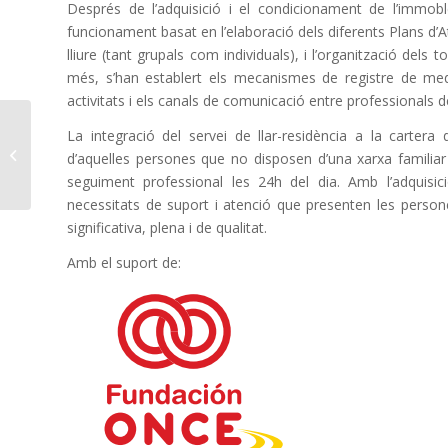
Després de l’adquisició i el condicionament de l’immob
funcionament basat en l’elaboració dels diferents Plans d’Ate
lliure (tant grupals com individuals), i l’organització dels
més, s’han establert els mecanismes de registre de medic
activitats i els canals de comunicació entre professionals de
Mentoria Social i
La integració del servei de llar-residència a la cartera 
voluntariat corporatiu
d’aquelles persones que no disposen d’una xarxa familiar o
amb Vopak Terquimsa
seguiment professional les 24h del dia. Amb l’adquisic
necessitats de suport i atenció que presenten les person
significativa, plena i de qualitat.
Amb el suport de: