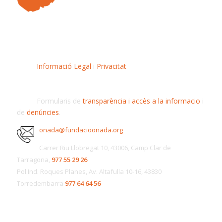
Informació Legal
i
Privacitat
Formularis de
transparència i accès a la informacio
i
de
denúncies
.
onada@fundacioonada.org
Carrer Riu Llobregat 10, 43006, Camp Clar de
Tarragona,
977 55 29 26
Pol.Ind. Roques Planes, Av. Altafulla 10-16, 43830
Torredembarra
977 64 64 56