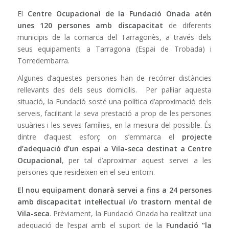
El
Centre Ocupacional de la Fundació Onada atén
unes 120 persones amb discapacitat
de diferents
municipis de la comarca del Tarragonès, a través dels
seus equipaments a Tarragona (Espai de Trobada) i
Torredembarra.
Algunes d’aquestes persones han de recórrer distàncies
rellevants des dels seus domicilis. Per pal·liar aquesta
situació, la Fundació sosté una política d’aproximació dels
serveis, facilitant la seva prestació a prop de les persones
usuàries i les seves famílies, en la mesura del possible. És
dintre d’aquest esforç on s’emmarca el
projecte
d’adequació d’un espai a Vila-seca destinat a Centre
Ocupacional
, per tal d’aproximar aquest servei a les
persones que resideixen en el seu entorn.
El nou equipament donarà servei a fins a 24 persones
amb discapacitat intel·lectual i/o trastorn mental de
Vila-seca
. Prèviament, la Fundació Onada ha realitzat una
adequació de l’espai amb el suport de la
Fundació “la