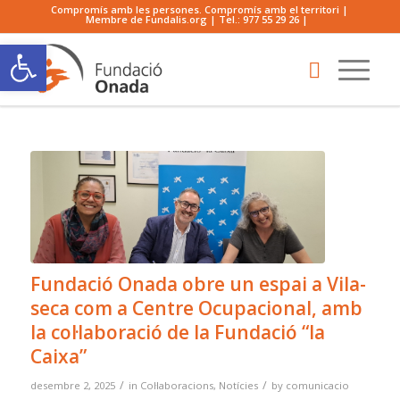
Compromís amb les persones. Compromís amb el territori |
Membre de Fundalis.org | Tel.:
977 55 29 26
|
Obre la barra d'eines
Fundació Onada obre un espai a Vila-
seca com a Centre Ocupacional, amb
la col·laboració de la Fundació “la
Caixa”
/
/
desembre 2, 2025
in
Col·laboracions
,
Notícies
by
comunicacio