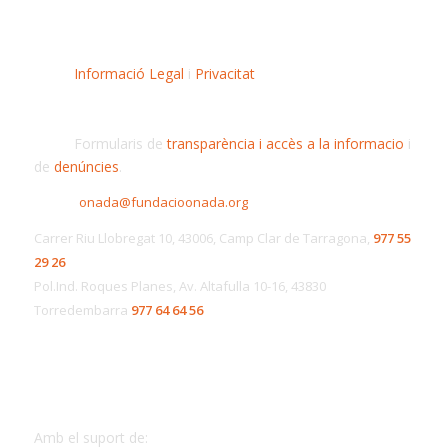
Informació Legal
i
Privacitat
Formularis de
transparència i accès a la informacio
i
de
denúncies
.
onada@fundacioonada.org
Carrer Riu Llobregat 10, 43006, Camp Clar de Tarragona,
977 55
29 26
Pol.Ind. Roques Planes, Av. Altafulla 10-16, 43830
Torredembarra
977 64 64 56
Amb el suport de: