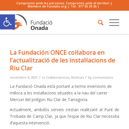
Compromís amb les persones. Compromís amb el territori |
Membre de Fundalis.org | Tel.:
977 55 29 26
|
Obre la barra d'eines
La Fundación ONCE col·labora en
l’actualització de les instal·lacions de
Riu Clar
/
/
novembre 9, 2021
in
Col·laboracions
,
Notícies
by
comunicacio
La Fundació Onada està portant a terme inversions de
millora a les instal·lacions situades a la nau del carrer
Mercuri del polígon Riu Clar de Tarragona.
Actualment, ambdós serveis s’estan realitzant al Punt de
Trobada de Camp Clar, ja que l’espai de Riu Clar necessita
d’aquesta intervenció.