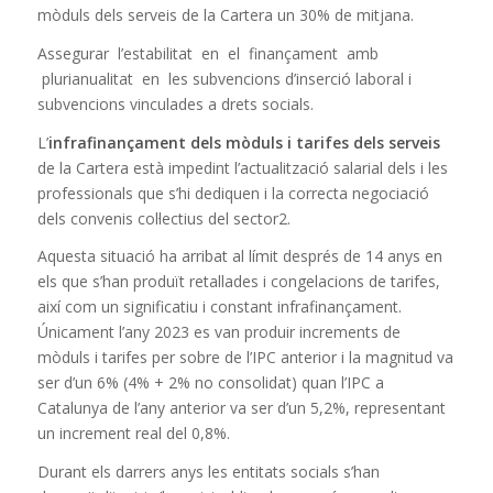
mòduls dels serveis de la Cartera un 30% de mitjana.
Assegurar l’estabilitat en el finançament amb
plurianualitat en les subvencions d’inserció laboral i
subvencions vinculades a drets socials.
L’
infrafinançament dels mòduls i tarifes dels serveis
de la Cartera està impedint l’actualització salarial dels i les
professionals que s’hi dediquen i la correcta negociació
dels convenis col·lectius del sector2.
Aquesta situació ha arribat al límit després de 14 anys en
els que s’han produït retallades i congelacions de tarifes,
així com un significatiu i constant infrafinançament.
Únicament l’any 2023 es van produir increments de
mòduls i tarifes per sobre de l’IPC anterior i la magnitud va
ser d’un 6% (4% + 2% no consolidat) quan l’IPC a
Catalunya de l’any anterior va ser d’un 5,2%, representant
un increment real del 0,8%.
Durant els darrers anys les entitats socials s’han