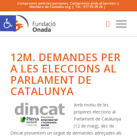
Compromís amb les persones. Compromís amb el territori |
Membre de Fundalis.org | Tel.:
977 55 29 26
|
Obre la barra d'eines
12M. DEMANDES PER
A LES ELECCIONS AL
PARLAMENT DE
CATALUNYA
Amb motiu de les
properes eleccions al
Parlament de Catalunya
(12 de maig), des de
Dincat presentem un seguit de demandes adreçades als