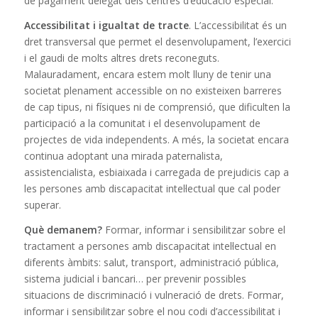
de pagament delegat dels centres d’educació especial.
Accessibilitat i igualtat de tracte
. L’accessibilitat és un
dret transversal que permet el desenvolupament, l’exercici
i el gaudi de molts altres drets reconeguts.
Malauradament, encara estem molt lluny de tenir una
societat plenament accessible on no existeixen barreres
de cap tipus, ni físiques ni de comprensió, que dificulten la
participació a la comunitat i el desenvolupament de
projectes de vida independents. A més, la societat encara
continua adoptant una mirada paternalista,
assistencialista, esbiaixada i carregada de prejudicis cap a
les persones amb discapacitat intel·lectual que cal poder
superar.
Què demanem?
Formar, informar i sensibilitzar sobre el
tractament a persones amb discapacitat intel·lectual en
diferents àmbits: salut, transport, administració pública,
sistema judicial i bancari… per prevenir possibles
situacions de discriminació i vulneració de drets. Formar,
informar i sensibilitzar sobre el nou codi d’accessibilitat i