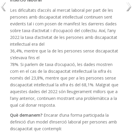
Les dificultats d’accés al mercat laboral per part de les
persones amb discapacitat intel·lectual continuen sent
evidents tal i com posen de manifest les darreres dades
sobre taxa d’activitat i d’ocupació del col·lectiu. Així, l’any
2022 la taxa d’activitat de les persones amb discapacitat
intel·lectual era del
36,4%, mentre que la de les persones sense discapacitat
s’elevava fins el
78%. Si parlem de taxa d’ocupació, les dades mostren
com en el cas de la discapacitat intel·lectual la xifra és
només del 23,8%, mentre que per a les persones sense
discapacitat intel·lectual la xifra és del 68,1%. Malgrat que
aquestes dades del 2022 són lleugerament millors que a
l’any anterior, continuen mostrant una problemàtica a la
qual cal donar resposta.
Què demanem?
Encarar d’una forma participada la
definició d’un model d’inserció laboral per persones amb
discapacitat que contempli: