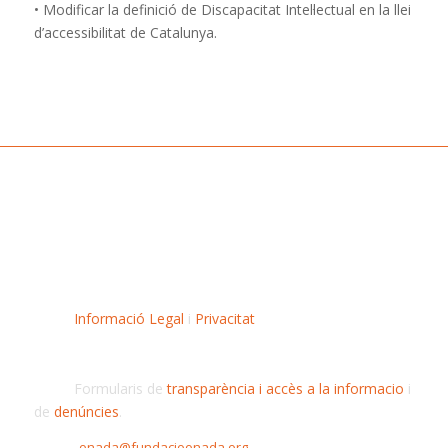
• Modificar la definició de Discapacitat Intel·lectual en la llei
d’accessibilitat de Catalunya.
Informació Legal
i
Privacitat
Formularis de
transparència i accès a la informacio
i
de
denúncies
.
onada@fundacioonada.org