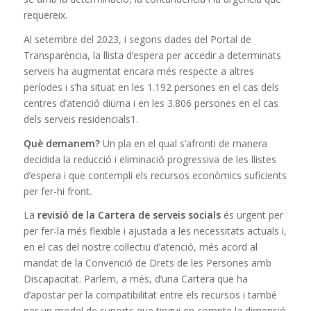
requereix.
Al setembre del 2023, i segons dades del Portal de
Transparència, la llista d’espera per accedir a determinats
serveis ha augmentat encara més respecte a altres
períodes i s’ha situat en les 1.192 persones en el cas dels
centres d’atenció diürna i en les 3.806 persones en el cas
dels serveis residencials1.
Què demanem?
Un pla en el qual s’afronti de manera
decidida la reducció i eliminació progressiva de les llistes
d’espera i que contempli els recursos econòmics suficients
per fer-hi front.
La
revisió de la Cartera de serveis socials
és urgent per
per fer-la més flexible i ajustada a les necessitats actuals i,
en el cas del nostre col·lectiu d’atenció, més acord al
mandat de la Convenció de Drets de les Persones amb
Discapacitat. Parlem, a més, d’una Cartera que ha
d’apostar per la compatibilitat entre els recursos i també
per un model de suports que tingui en compte la dimensió