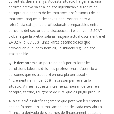
durant els darrers anys. Aquesta situació ha generat una
enorme bretxa salarial del tot injustificable si tenim en
compte que parlem de les mateixes professions i de les
mateixes tasques a desenvolupar. Prenent com a
referència categories professionals comparables entre
convenis del sector de la discapacitat i el conveni SISCAT
trobem que la bretxa salarial mitjana actual oscil·la entre el
24,32% i el 67,68%, unes xifres escandaloses que
provoquen que, com hem dit, la situació sigui del tot
insostenible.
Què demanem?
Un pacte de país per millorar les
condicions laborals dels i les professionals d’atenció a
persones que es tradueixi en una pla per assolir
l’increment mínim del 30% necessari per revertir la
situació. A més, aquests increments hauran de tenir en
compte, també, l’augment de l’IPC que es pugui produir.
A la situació d’infrafinançament que pateixen les entitats
des de fa anys, s’hi suma també una delicada inestabilitat
financera derivada de sistemes de finançament basats en