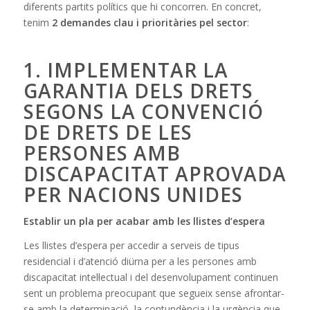
diferents partits polítics que hi concorren. En concret,
tenim
2 demandes clau i prioritàries pel sector
:
1. IMPLEMENTAR LA
GARANTIA DELS DRETS
SEGONS LA CONVENCIÓ
DE DRETS DE LES
PERSONES AMB
DISCAPACITAT APROVADA
PER NACIONS UNIDES
Establir un pla per acabar amb les llistes d’espera
Les llistes d’espera per accedir a serveis de tipus
residencial i d’atenció diürna per a les persones amb
discapacitat intel·lectual i del desenvolupament continuen
sent un problema preocupant que segueix sense afrontar-
se amb la determinació, la contundència i la urgència que