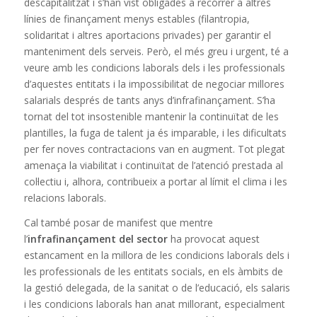
descapitalitzat i s’han vist obligades a recórrer a altres
línies de finançament menys estables (filantropia,
solidaritat i altres aportacions privades) per garantir el
manteniment dels serveis. Però, el més greu i urgent, té a
veure amb les condicions laborals dels i les professionals
d’aquestes entitats i la impossibilitat de negociar millores
salarials després de tants anys d’infrafinançament. S’ha
tornat del tot insostenible mantenir la continuïtat de les
plantilles, la fuga de talent ja és imparable, i les dificultats
per fer noves contractacions van en augment. Tot plegat
amenaça la viabilitat i continuïtat de l’atenció prestada al
col·lectiu i, alhora, contribueix a portar al límit el clima i les
relacions laborals.
Cal també posar de manifest que mentre
l’
infrafinançament del sector
ha provocat aquest
estancament en la millora de les condicions laborals dels i
les professionals de les entitats socials, en els àmbits de
la gestió delegada, de la sanitat o de l’educació, els salaris
i les condicions laborals han anat millorant, especialment