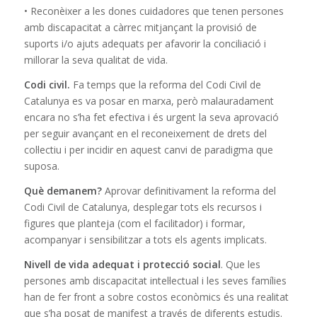
• Reconèixer a les dones cuidadores que tenen persones
amb discapacitat a càrrec mitjançant la provisió de
suports i/o ajuts adequats per afavorir la conciliació i
millorar la seva qualitat de vida.
Codi civil.
Fa temps que la reforma del Codi Civil de
Catalunya es va posar en marxa, però malauradament
encara no s’ha fet efectiva i és urgent la seva aprovació
per seguir avançant en el reconeixement de drets del
col·lectiu i per incidir en aquest canvi de paradigma que
suposa.
Què demanem?
Aprovar definitivament la reforma del
Codi Civil de Catalunya, desplegar tots els recursos i
figures que planteja (com el facilitador) i formar,
acompanyar i sensibilitzar a tots els agents implicats.
Nivell de vida adequat i protecció social
. Que les
persones amb discapacitat intel·lectual i les seves famílies
han de fer front a sobre costos econòmics és una realitat
que s’ha posat de manifest a través de diferents estudis.