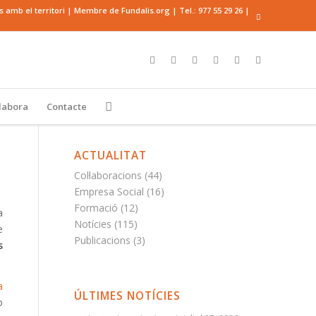
mb el territori | Membre de Fundalis.org | Tel.:
977 55 29 26
|
·labora
Contacte
ACTUALITAT
Col·laboracions
(44)
Empresa Social
(16)
Formació
(12)
a
Notícies
(115)
e
Publicacions
(3)
s
a
ÚLTIMES NOTÍCIES
o