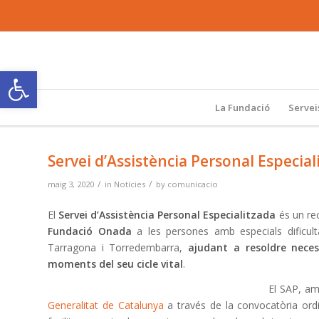
Obre la barra d'eines
La Fundació
Servei
Servei d’Assistència Personal Especial
/
/
maig 3, 2020
in
Notícies
by
comunicacio
El
Servei d’Assistència Personal Especialitzada
és un re
Fundació Onada
a les persones amb especials dificulta
Tarragona i Torredembarra,
ajudant a resoldre neces
moments del seu cicle vital
.
El SAP, am
Generalitat de Catalunya
a través de la convocatòria ordin