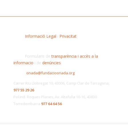
Informació Legal
i
Privacitat
Formularis de
transparència i accès a la
informacio
i de
denúncies
.
onada@fundacioonada.org
Carrer Riu Llobregat 10, 43006, Camp Clar de Tarragona,
977 55 29 26
Pol.Ind. Roques Planes, Av. Altafulla 10-16, 43830
Torredembarra
977 64 64 56