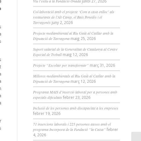
e
Viu l’estiu a la Fundació Onada
juliol 27, 2026
a
Col·laboració amb el projecte ‘Com a casa enlloc’ als
restaurants de l’Alt Camp, el Baix Penedès i el
Tarragonès
juny 2, 2026
s
Projecte mediambiental al Riu Gaià al Catllar amb la
a
Diputació de Tarragona
maig 25, 2026
s
Suport salarial de la Generalitat de Catalunya al Centre
Especial de Treball
maig 12, 2026
s
Projecte “Escoltar per transformar”
març 31, 2026
t
a
Millores mediambientals al Riu Gaià al Catllar amb la
a
Diputació de Tarragona
març 12, 2026
n
Programa MAIS d’inserció laboral per a persones amb
a
especials dificultats
febrer 23, 2026
a
Inclusió de les persones amb discapacitat a les empreses
febrer 19, 2026
r
71 insercions laborals i 225 persones ateses amb el
s
programa Incorpora de la Fundació ”la Caixa”
febrer
4, 2026