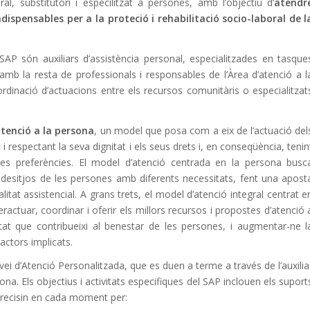
l, substitutori i especilitzat a persones, amb l’objectiu d’
atendr
dispensables per a la proteció i rehabilitació socio-laboral de l
AP són auxiliars d’assistència personal, especialitzades en tasque
amb la resta de professionals i responsables de l’Àrea d’atenció a l
rdinació d’actuacions entre els recursos comunitàris o especialitzat
tenció a la persona
, un model que posa com a eix de l’actuació del
i respectant la seva dignitat i els seus drets i, en conseqüència, tenin
s preferències. El model d’atenció centrada en la persona busc
 desitjos de les persones amb diferents necessitats, fent una apost
litat assistencial. A grans trets, el model d’atenció integral centrat e
ractuar, coordinar i oferir els millors recursos i propostes d’atenció 
tat que contribueixi al benestar de les persones, i augmentar-ne l
actors implicats.
rvei d’Atenció Personalitzada, que es duen a terme a través de l’auxilia
ona. Els objectius i activitats especifiques del SAP inclouen els suport
recisin en cada moment per: