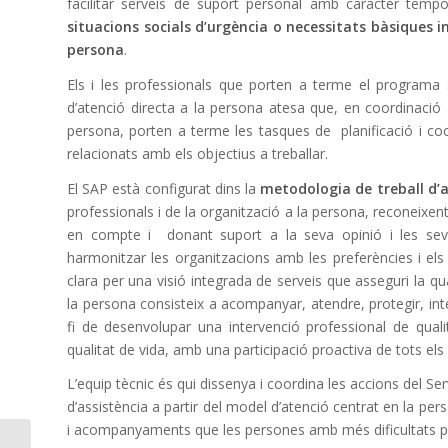
facilitar serveis de suport personal amb caràcter tempora
situacions socials d’urgència o necessitats bàsiques in
persona
.
Els i les professionals que porten a terme el programa S
d’atenció directa a la persona atesa que, en coordinació 
persona, porten a terme les tasques de planificació i coo
relacionats amb els objectius a treballar.
El SAP està configurat dins la
metodologia de treball d’a
professionals i de la organització a la persona, reconeixent 
en compte i donant suport a la seva opinió i les seve
harmonitzar les organitzacions amb les preferències i els
clara per una visió integrada de serveis que asseguri la qua
la persona consisteix a acompanyar, atendre, protegir, inte
fi de desenvolupar una intervenció professional de quali
qualitat de vida, amb una participació proactiva de tots els 
L’equip tècnic és qui dissenya i coordina les accions del Se
d’assistència a partir del model d’atenció centrat en la pers
i acompanyaments que les persones amb més dificultats p