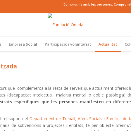
Compromís amb les persones. Compromís a
s
Empresa Social
Participació i voluntariat
Actualitat
Col
itzada
curs que complementa a la resta de serveis que actualment ofereix l
ts (discapacitat intelectual, malaltia mental o doble patologia) d
sitats especifiques que les persones manifesten en diferent
b el suport del
Departament de Treball, Afers Socials i Famílies de l
ària de subvencions a projectes i entitats, té per objecte oferir i/