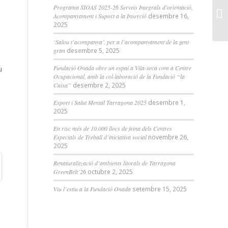
Programa SIOAS 2025-26 Serveis Integrals d’orientació,
Acompanyament i Suport a la Inserció
desembre 16,
2025
‘Salou t’acompanya’, per a l’acompanyament de la gent
gran
desembre 5, 2025
Fundació Onada obre un espai a Vila-seca com a Centre
u
Ocupacional, amb la col·laboració de la Fundació “la
Caixa”
desembre 2, 2025
Esport i Salut Mental Tarragona 2025
desembre 1,
2025
En risc més de 10.000 llocs de feina dels Centres
Especials de Treball d’iniciativa social
novembre 26,
2025
Renaturalització d’ambients litorals de Tarragona
GreenBelt’26
octubre 2, 2025
Viu l’estiu a la Fundació Onada
setembre 15, 2025