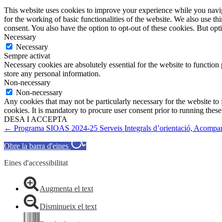
This website uses cookies to improve your experience while you naviga
for the working of basic functionalities of the website. We also use t
consent. You also have the option to opt-out of these cookies. But op
Necessary
Necessary
Sempre activat
Necessary cookies are absolutely essential for the website to function 
store any personal information.
Non-necessary
Non-necessary
Any cookies that may not be particularly necessary for the website to 
cookies. It is mandatory to procure user consent prior to running thes
DESA I ACCEPTA
← Programa SIOAS 2024-25 Serveis Integrals d’orientació, Acompany
Obre la barra d'eines
Eines d'accessibilitat
Augmenta el text
Disminueix el text