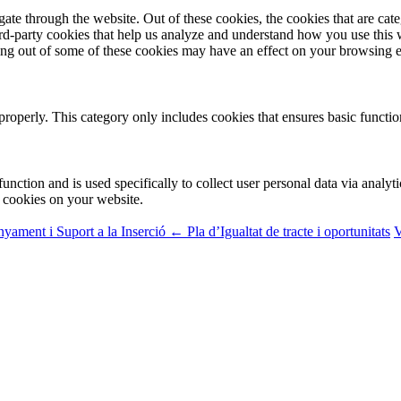
te through the website. Out of these cookies, the cookies that are cate
hird-party cookies that help us analyze and understand how you use this
ting out of some of these cookies may have an effect on your browsing 
properly. This category only includes cookies that ensures basic functio
function and is used specifically to collect user personal data via anal
e cookies on your website.
ament i Suport a la Inserció
← Pla d’Igualtat de tracte i oportunitats
V