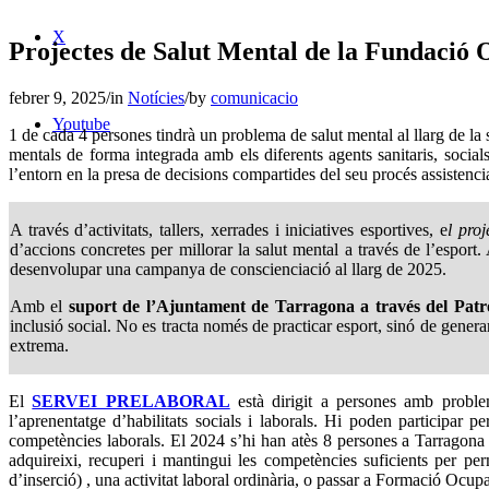
X
Projectes de Salut Mental de la Fundació
febrer 9, 2025
/
in
Notícies
/
by
comunicacio
Youtube
1 de cada 4 persones tindrà un problema de salut mental al llarg de 
mentals de forma integrada amb els diferents agents sanitaris, socials
l’entorn en la presa de decisions compartides del seu procés assistenci
A través d’activitats, tallers, xerrades i iniciatives esportives, e
l proj
d’accions concretes per millorar la salut mental a través de l’espor
desenvolupar una campanya de conscienciació al llarg de 2025.
Amb el
suport de l’Ajuntament de Tarragona a través del Patr
inclusió social. No es tracta només de practicar esport, sinó de generar
extrema.
El
SERVEI PRELABORAL
està dirigit a persones amb problem
l’aprenentatge d’habilitats socials i laborals. Hi poden participar
competències laborals. El 2024 s’hi han atès 8 persones a Tarragona
adquireixi, recuperi i mantingui les competències suficients per pe
d’inserció) , una activitat laboral ordinària, o passar a Formació Ocu