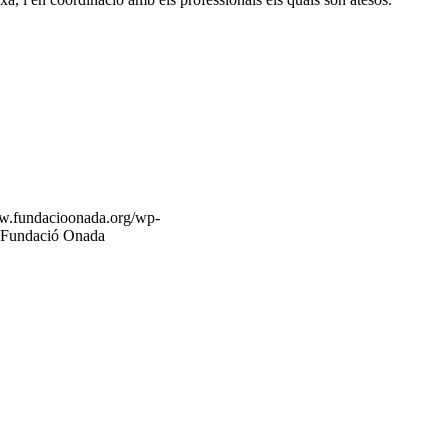
ww.fundacioonada.org/wp-
a Fundació Onada