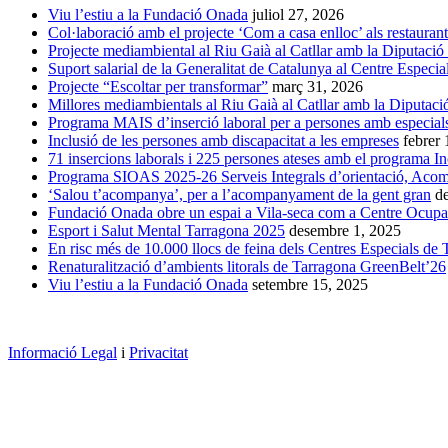
Viu l’estiu a la Fundació Onada
juliol 27, 2026
Col·laboració amb el projecte ‘Com a casa enlloc’ als restauran
Projecte mediambiental al Riu Gaià al Catllar amb la Diputació
Suport salarial de la Generalitat de Catalunya al Centre Especia
Projecte “Escoltar per transformar”
març 31, 2026
Millores mediambientals al Riu Gaià al Catllar amb la Diputaci
Programa MAIS d’inserció laboral per a persones amb especials 
Inclusió de les persones amb discapacitat a les empreses
febrer
71 insercions laborals i 225 persones ateses amb el programa I
Programa SIOAS 2025-26 Serveis Integrals d’orientació, Acomp
‘Salou t’acompanya’, per a l’acompanyament de la gent gran
d
Fundació Onada obre un espai a Vila-seca com a Centre Ocupac
Esport i Salut Mental Tarragona 2025
desembre 1, 2025
En risc més de 10.000 llocs de feina dels Centres Especials de Tr
Renaturalització d’ambients litorals de Tarragona GreenBelt’26
Viu l’estiu a la Fundació Onada
setembre 15, 2025
Informació Legal
i
Privacitat