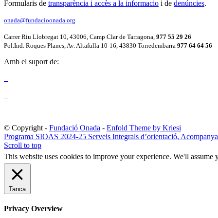
Formularis de
transparència i accès a la informacio
i de
denúncies
.
onada@fundacioonada.org
Carrer Riu Llobregat 10, 43006, Camp Clar de Tarragona,
977 55 29 26
Pol.Ind. Roques Planes, Av. Altafulla 10-16, 43830 Torredembarra
977 64 64 56
Amb el suport de:
© Copyright -
Fundació Onada
-
Enfold Theme by Kriesi
Programa SIOAS 2024-25 Serveis Integrals d’orientació, Acompanyam
Scroll to top
This website uses cookies to improve your experience. We'll assume yo
Tanca
Privacy Overview