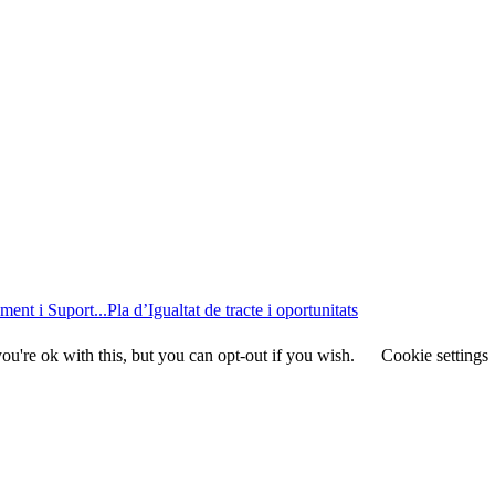
ent i Suport...
Pla d’Igualtat de tracte i oportunitats
u're ok with this, but you can opt-out if you wish.
Cookie settings