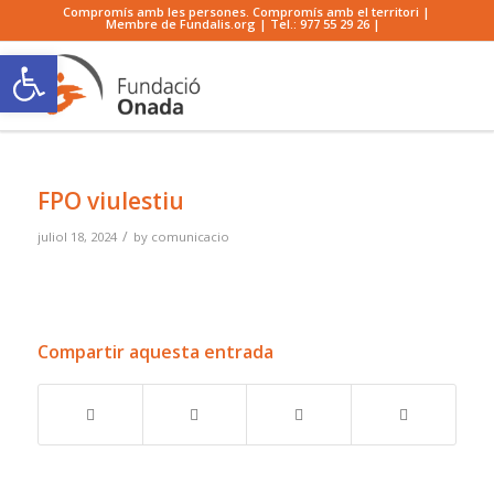
Compromís amb les persones. Compromís amb el territori |
Membre de Fundalis.org | Tel.:
977 55 29 26
|
Obre la barra d'eines
FPO viulestiu
/
juliol 18, 2024
by
comunicacio
Compartir aquesta entrada