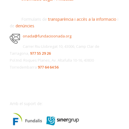
Formularis de
transparència i accès a la informacio
i
de
denúncies
.
onada@fundacioonada.org
Carrer Riu Llobregat 10, 43006, Camp Clar de
Tarragona,
977 55 29 26
Pol.Ind. Roques Planes, Av. Altafulla 10-16, 43830
Torredembarra
977 64 64 56
Amb el suport de: