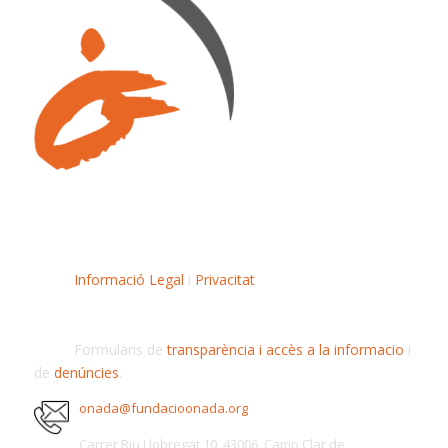
Informació Legal
i
Privacitat
Formularis de
transparència i accès a la informacio
i
de
denúncies
.
onada@fundacioonada.org
Carrer Riu Llobregat 10, 43006, Camp Clar de