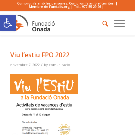
Compromís amb les persones. Compromís amb el territori |
Membre de Fundalis.org | Tel.:
977 55 29 26
|
Obre la barra d'eines
Viu l’estiu FPO 2022
/
novembre 7, 2022
by
comunicacio