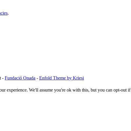
cies
.
t -
Fundació Onada
-
Enfold Theme by Kriesi
ur experience. We'll assume you're ok with this, but you can opt-out i