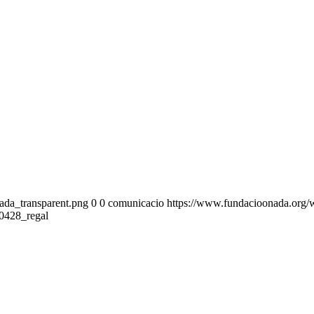
ada_transparent.png
0
0
comunicacio
https://www.fundacioonada.org/
0428_regal