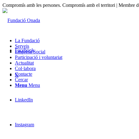
Compromís amb les persones. Compromís amb el territori | Membre de
La Fundació
Serveis
Facebook
Empresa Social
Participació i voluntariat
Actualitat
Col·labora
Contacte
X
Cercar
Menu
Menu
LinkedIn
Instagram