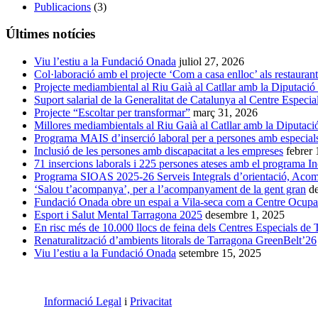
Publicacions
(3)
Últimes notícies
Viu l’estiu a la Fundació Onada
juliol 27, 2026
Col·laboració amb el projecte ‘Com a casa enlloc’ als restauran
Projecte mediambiental al Riu Gaià al Catllar amb la Diputació
Suport salarial de la Generalitat de Catalunya al Centre Especia
Projecte “Escoltar per transformar”
març 31, 2026
Millores mediambientals al Riu Gaià al Catllar amb la Diputaci
Programa MAIS d’inserció laboral per a persones amb especials 
Inclusió de les persones amb discapacitat a les empreses
febrer
71 insercions laborals i 225 persones ateses amb el programa I
Programa SIOAS 2025-26 Serveis Integrals d’orientació, Acomp
‘Salou t’acompanya’, per a l’acompanyament de la gent gran
d
Fundació Onada obre un espai a Vila-seca com a Centre Ocupac
Esport i Salut Mental Tarragona 2025
desembre 1, 2025
En risc més de 10.000 llocs de feina dels Centres Especials de Tr
Renaturalització d’ambients litorals de Tarragona GreenBelt’26
Viu l’estiu a la Fundació Onada
setembre 15, 2025
Informació Legal
i
Privacitat