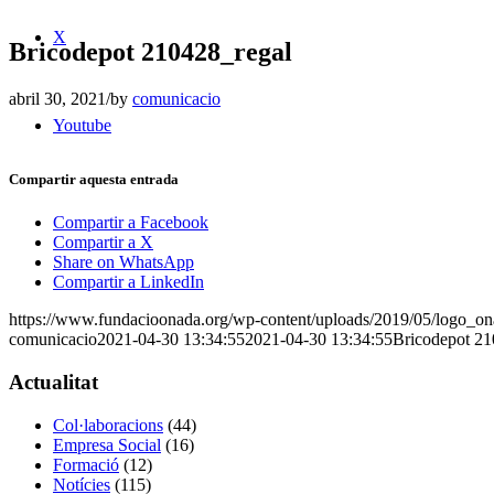
X
Bricodepot 210428_regal
abril 30, 2021
/
by
comunicacio
Youtube
Compartir aquesta entrada
Compartir a Facebook
Compartir a X
Share on WhatsApp
Compartir a LinkedIn
https://www.fundacioonada.org/wp-content/uploads/2019/05/logo_on
comunicacio
2021-04-30 13:34:55
2021-04-30 13:34:55
Bricodepot 21
Actualitat
Col·laboracions
(44)
Empresa Social
(16)
Formació
(12)
Notícies
(115)