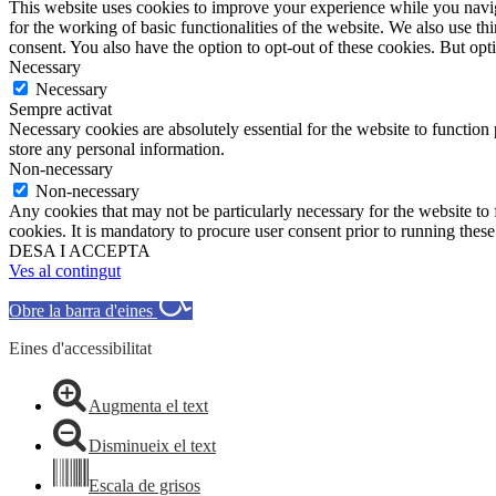
This website uses cookies to improve your experience while you naviga
for the working of basic functionalities of the website. We also use t
consent. You also have the option to opt-out of these cookies. But op
Necessary
Necessary
Sempre activat
Necessary cookies are absolutely essential for the website to function 
store any personal information.
Non-necessary
Non-necessary
Any cookies that may not be particularly necessary for the website to 
cookies. It is mandatory to procure user consent prior to running thes
DESA I ACCEPTA
Ves al contingut
Obre la barra d'eines
Eines d'accessibilitat
Augmenta el text
Disminueix el text
Escala de grisos