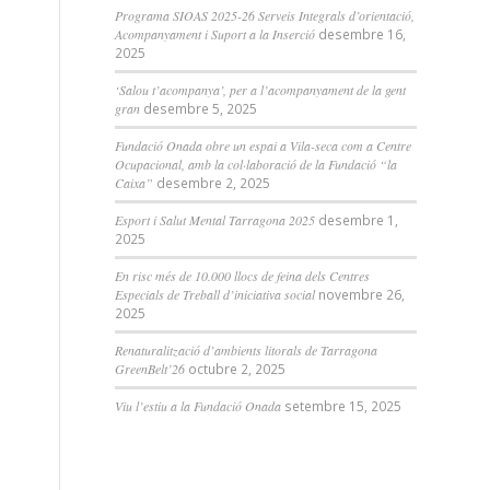
Programa SIOAS 2025-26 Serveis Integrals d’orientació,
Acompanyament i Suport a la Inserció
desembre 16,
2025
‘Salou t’acompanya’, per a l’acompanyament de la gent
gran
desembre 5, 2025
Fundació Onada obre un espai a Vila-seca com a Centre
Ocupacional, amb la col·laboració de la Fundació “la
Caixa”
desembre 2, 2025
Esport i Salut Mental Tarragona 2025
desembre 1,
2025
En risc més de 10.000 llocs de feina dels Centres
Especials de Treball d’iniciativa social
novembre 26,
2025
Renaturalització d’ambients litorals de Tarragona
GreenBelt’26
octubre 2, 2025
Viu l’estiu a la Fundació Onada
setembre 15, 2025