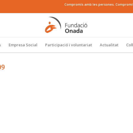
Compromís amb les persones. Compromís a
s
Empresa Social
Participació i voluntariat
Actualitat
Col
09