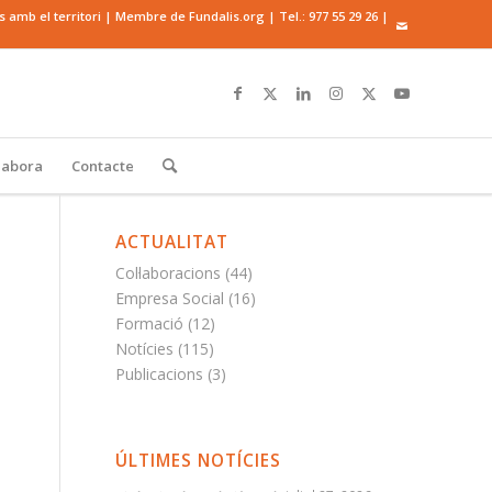
mb el territori | Membre de Fundalis.org | Tel.:
977 55 29 26
|
·labora
Contacte
ACTUALITAT
Col·laboracions
(44)
Empresa Social
(16)
Formació
(12)
Notícies
(115)
Publicacions
(3)
ÚLTIMES NOTÍCIES