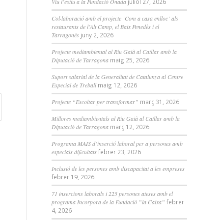
Viu l’estiu a la Fundació Onada
juliol 27, 2026
Col·laboració amb el projecte ‘Com a casa enlloc’ als
restaurants de l’Alt Camp, el Baix Penedès i el
Tarragonès
juny 2, 2026
Projecte mediambiental al Riu Gaià al Catllar amb la
Diputació de Tarragona
maig 25, 2026
Suport salarial de la Generalitat de Catalunya al Centre
Especial de Treball
maig 12, 2026
Projecte “Escoltar per transformar”
març 31, 2026
Millores mediambientals al Riu Gaià al Catllar amb la
Diputació de Tarragona
març 12, 2026
Programa MAIS d’inserció laboral per a persones amb
especials dificultats
febrer 23, 2026
Inclusió de les persones amb discapacitat a les empreses
febrer 19, 2026
71 insercions laborals i 225 persones ateses amb el
programa Incorpora de la Fundació ”la Caixa”
febrer
4, 2026