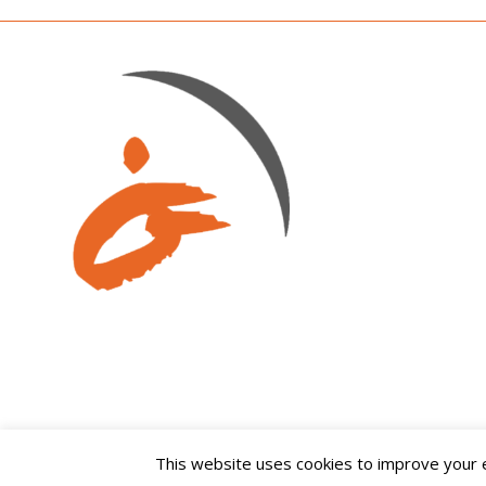
This website uses cookies to improve your ex
© Copyright -
Fundació Onada
-
Enfold Theme by Kriesi