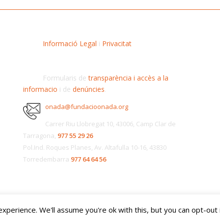
Informació Legal
i
Privacitat
Formularis de
transparència i accès a la
informacio
i de
denúncies
.
onada@fundacioonada.org
Carrer Riu Llobregat 10, 43006, Camp Clar de
Tarragona,
977 55 29 26
Pol.Ind. Roques Planes, Av. Altafulla 10-16, 43830
Torredembarra
977 64 64 56
perience. We'll assume you're ok with this, but you can opt-out 