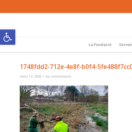
Obre la barra d'eines
La Fundació
Servei
1748fdd2-712e-4e8f-b0f4-5fe488f7cc
/
març 12, 2026
by
comunicacio