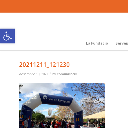
Obre la barra d'eines
La Fundació
Servei
20211211_121230
/
desembre 13, 2021
by
comunicacio