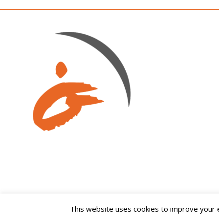
This website uses cookies to improve your ex
© Copyright -
Fundació Onada
-
Enfold Theme by Kriesi