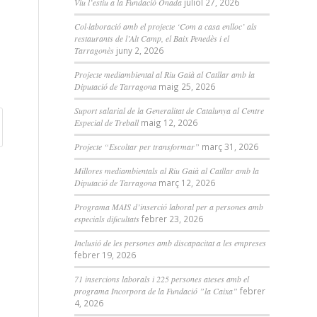
Viu l’estiu a la Fundació Onada
juliol 27, 2026
Col·laboració amb el projecte ‘Com a casa enlloc’ als
restaurants de l’Alt Camp, el Baix Penedès i el
Tarragonès
juny 2, 2026
Projecte mediambiental al Riu Gaià al Catllar amb la
Diputació de Tarragona
maig 25, 2026
Suport salarial de la Generalitat de Catalunya al Centre
Especial de Treball
maig 12, 2026
Projecte “Escoltar per transformar”
març 31, 2026
Millores mediambientals al Riu Gaià al Catllar amb la
Diputació de Tarragona
març 12, 2026
Programa MAIS d’inserció laboral per a persones amb
especials dificultats
febrer 23, 2026
Inclusió de les persones amb discapacitat a les empreses
febrer 19, 2026
71 insercions laborals i 225 persones ateses amb el
programa Incorpora de la Fundació ”la Caixa”
febrer
4, 2026