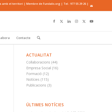
mb el territori | Membre de Fundalis.org | Tel.:
977 55 29 26
|
·labora
Contacte
ACTUALITAT
Col·laboracions
(44)
Empresa Social
(16)
Formació
(12)
Notícies
(115)
Publicacions
(3)
ÚLTIMES NOTÍCIES