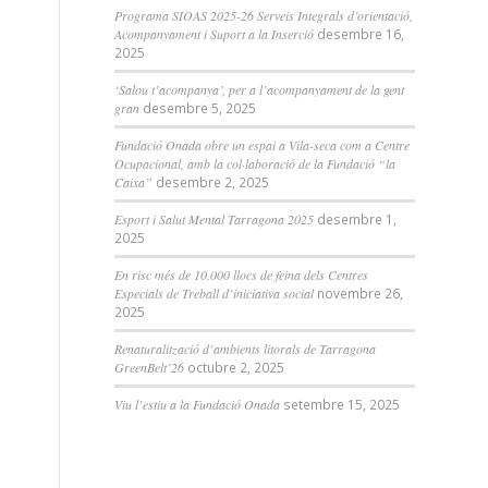
Programa SIOAS 2025-26 Serveis Integrals d’orientació,
Acompanyament i Suport a la Inserció
desembre 16,
2025
‘Salou t’acompanya’, per a l’acompanyament de la gent
gran
desembre 5, 2025
Fundació Onada obre un espai a Vila-seca com a Centre
Ocupacional, amb la col·laboració de la Fundació “la
Caixa”
desembre 2, 2025
Esport i Salut Mental Tarragona 2025
desembre 1,
2025
En risc més de 10.000 llocs de feina dels Centres
Especials de Treball d’iniciativa social
novembre 26,
2025
Renaturalització d’ambients litorals de Tarragona
GreenBelt’26
octubre 2, 2025
Viu l’estiu a la Fundació Onada
setembre 15, 2025