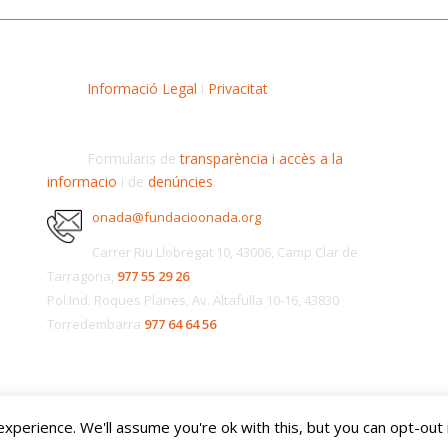
Informació Legal
i
Privacitat
Formularis de
transparència i accès a la
informacio
i de
denúncies
.
onada@fundacioonada.org
Carrer Riu Llobregat 10, 43006, Camp Clar de
Tarragona,
977 55 29 26
Pol.Ind. Roques Planes, Av. Altafulla 10-16, 43830
Torredembarra
977 64 64 56
perience. We'll assume you're ok with this, but you can opt-out 