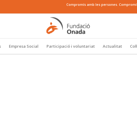
Compromís amb les persones. Compromís a
s
Empresa Social
Participació i voluntariat
Actualitat
Col