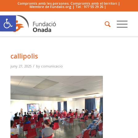
Compromís amb les persones. Compromís amb el territori |
Membre de Fundalis.org | Tel.:
977 55 29 26
|
Obre la barra d'eines
callipolis
/
juny 27, 2025
by
comunicacio