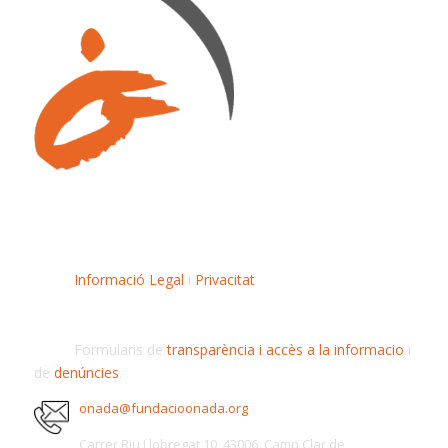
Informació Legal
i
Privacitat
Formularis de
transparència i accès a la informacio
i
de
denúncies
.
onada@fundacioonada.org
Carrer Riu Llobregat 10, 43006, Camp Clar de