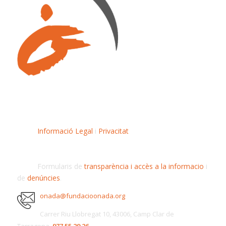
Informació Legal
i
Privacitat
Formularis de
transparència i accès a la informacio
i
de
denúncies
.
onada@fundacioonada.org
Carrer Riu Llobregat 10, 43006, Camp Clar de
Tarragona,
977 55 29 26