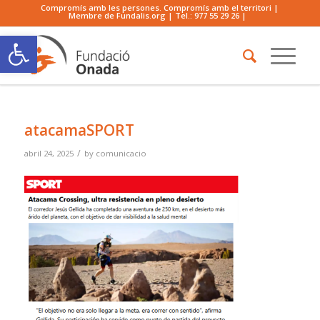
Compromís amb les persones. Compromís amb el territori |
Membre de Fundalis.org | Tel.:
977 55 29 26
|
Obre la barra d'eines
atacamaSPORT
/
abril 24, 2025
by
comunicacio