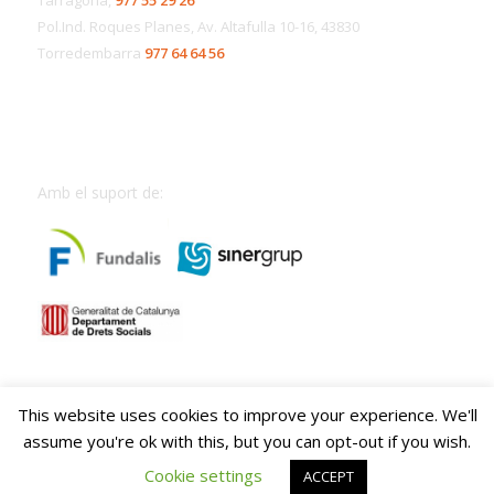
Pol.Ind. Roques Planes, Av. Altafulla 10-16, 43830
Torredembarra
977 64 64 56
Amb el suport de:
This website uses cookies to improve your experience. We'll
assume you're ok with this, but you can opt-out if you wish.
Cookie settings
ACCEPT
© Copyright -
Fundació Onada
-
Enfold Theme by Kriesi