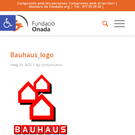
Compromís amb les persones. Compromís amb el territori |
Membre de Fundalis.org | Tel.:
977 55 29 26
|
Obre la barra d'eines
Bauhaus_logo
/
maig 25, 2021
by
comunicacio