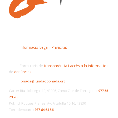
Informació Legal
i
Privacitat
Formularis de
transparència i accès a la informacio
i
de
denúncies
.
onada@fundacioonada.org
Carrer Riu Llobregat 10, 43006, Camp Clar de Tarragona,
977 55
29 26
Pol.Ind. Roques Planes, Av. Altafulla 10-16, 43830
Torredembarra
977 64 64 56