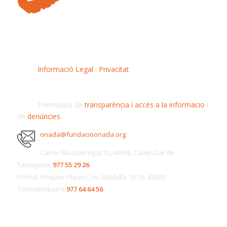
Informació Legal
i
Privacitat
Formularis de
transparència i accès a la informacio
i
de
denúncies
.
onada@fundacioonada.org
Carrer Riu Llobregat 10, 43006, Camp Clar de
Tarragona,
977 55 29 26
Pol.Ind. Roques Planes, Av. Altafulla 10-16, 43830
Torredembarra
977 64 64 56