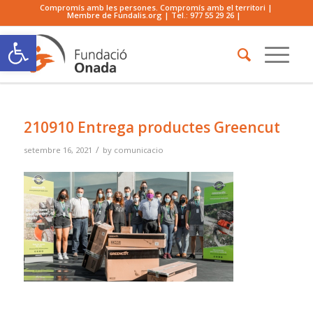
Compromís amb les persones. Compromís amb el territori |
Membre de Fundalis.org | Tel.:
977 55 29 26
|
Obre la barra d'eines
210910 Entrega productes Greencut
/
setembre 16, 2021
by
comunicacio