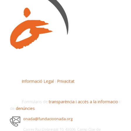
Informació Legal
i
Privacitat
Formularis de
transparència i accès a la informacio
i
de
denúncies
.
onada@fundacioonada.org
Carrer Riu Llobregat 10, 43006, Camp Clar de