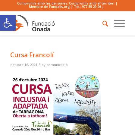
Compromís amb les persones. Compromís amb el territori |
Membre de Fundalis.org | Tel.:
977 55 29 26
|
Obre la barra d'eines
Cursa Francolí
/
octubre 16, 2024
by
comunicacio