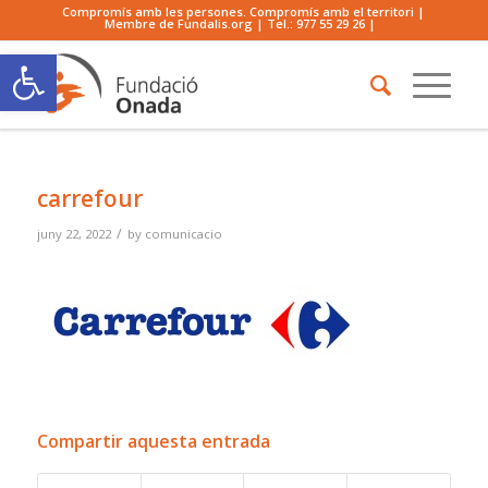
Compromís amb les persones. Compromís amb el territori |
Membre de Fundalis.org | Tel.:
977 55 29 26
|
Obre la barra d'eines
carrefour
/
juny 22, 2022
by
comunicacio
Compartir aquesta entrada