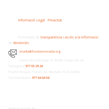
Informació Legal
i
Privacitat
Formularis de
transparència i accès a la informacio
i
de
denúncies
.
onada@fundacioonada.org
Carrer Riu Llobregat 10, 43006, Camp Clar de
Tarragona,
977 55 29 26
Pol.Ind. Roques Planes, Av. Altafulla 10-16, 43830
Torredembarra
977 64 64 56
Amb el suport de: