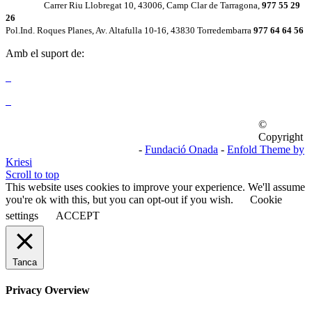
Carrer Riu Llobregat 10, 43006, Camp Clar de Tarragona,
977 55 29
26
Pol.Ind. Roques Planes, Av. Altafulla 10-16, 43830 Torredembarra
977 64 64 56
Amb el suport de:
©
Copyright
-
Fundació Onada
-
Enfold Theme by
Kriesi
Scroll to top
This website uses cookies to improve your experience. We'll assume
you're ok with this, but you can opt-out if you wish.
Cookie
settings
ACCEPT
Tanca
Privacy Overview