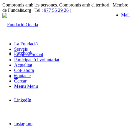
Compromís amb les persones. Compromís amb el territori | Membre
de Fundalis.org | Tel.:
977 55 29 26
|
Mail
La Fundació
Serveis
Facebook
Empresa Social
Participació i voluntariat
Actualitat
Col·labora
Contacte
X
Cercar
Menu
Menu
LinkedIn
Instagram