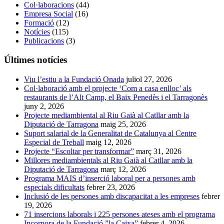
Col·laboracions
(44)
Empresa Social
(16)
Formació
(12)
Notícies
(115)
Publicacions
(3)
Últimes notícies
Viu l’estiu a la Fundació Onada
juliol 27, 2026
Col·laboració amb el projecte ‘Com a casa enlloc’ als
restaurants de l’Alt Camp, el Baix Penedès i el Tarragonès
juny 2, 2026
Projecte mediambiental al Riu Gaià al Catllar amb la
Diputació de Tarragona
maig 25, 2026
Suport salarial de la Generalitat de Catalunya al Centre
Especial de Treball
maig 12, 2026
Projecte “Escoltar per transformar”
març 31, 2026
Millores mediambientals al Riu Gaià al Catllar amb la
Diputació de Tarragona
març 12, 2026
Programa MAIS d’inserció laboral per a persones amb
especials dificultats
febrer 23, 2026
Inclusió de les persones amb discapacitat a les empreses
febrer
19, 2026
71 insercions laborals i 225 persones ateses amb el programa
Incorpora de la Fundació ”la Caixa”
febrer 4, 2026