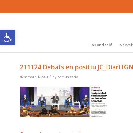
Obre la barra d'eines
La Fundació
Servei
211124 Debats en positiu JC_DiariTG
/
desembre 1, 2021
by
comunicacio