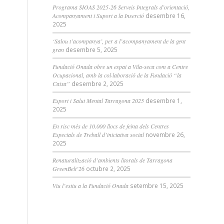
Programa SIOAS 2025-26 Serveis Integrals d’orientació,
Acompanyament i Suport a la Inserció
desembre 16,
2025
‘Salou t’acompanya’, per a l’acompanyament de la gent
gran
desembre 5, 2025
Fundació Onada obre un espai a Vila-seca com a Centre
Ocupacional, amb la col·laboració de la Fundació “la
Caixa”
desembre 2, 2025
Esport i Salut Mental Tarragona 2025
desembre 1,
2025
En risc més de 10.000 llocs de feina dels Centres
Especials de Treball d’iniciativa social
novembre 26,
2025
Renaturalització d’ambients litorals de Tarragona
GreenBelt’26
octubre 2, 2025
Viu l’estiu a la Fundació Onada
setembre 15, 2025