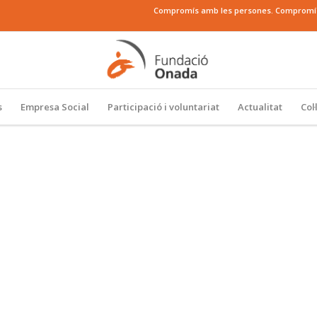
Compromís amb les persones. Compromís a
s
Empresa Social
Participació i voluntariat
Actualitat
Col
N