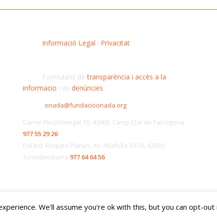
Informació Legal
i
Privacitat
Formularis de
transparència i accès a la
informacio
i de
denúncies
.
onada@fundacioonada.org
Carrer Riu Llobregat 10, 43006, Camp Clar de Tarragona,
977 55 29 26
Pol.Ind. Roques Planes, Av. Altafulla 10-16, 43830
Torredembarra
977 64 64 56
perience. We'll assume you're ok with this, but you can opt-out 