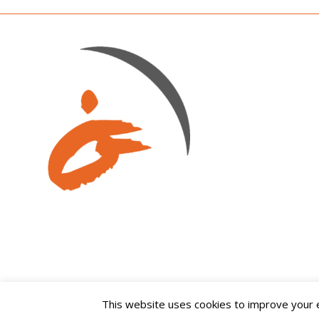
This website uses cookies to improve your ex
© Copyright -
Fundació Onada
-
Enfold Theme by Kriesi