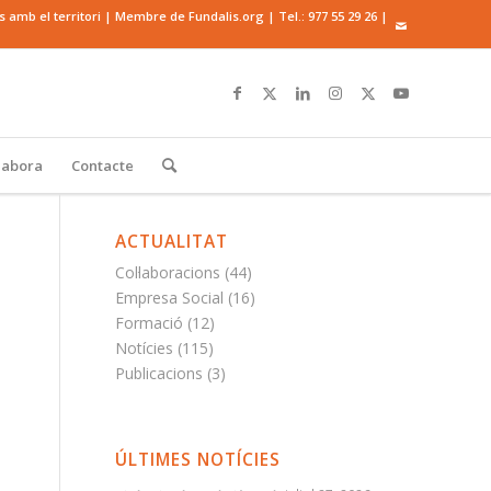
mb el territori | Membre de Fundalis.org | Tel.:
977 55 29 26
|
·labora
Contacte
ACTUALITAT
Col·laboracions
(44)
Empresa Social
(16)
Formació
(12)
Notícies
(115)
Publicacions
(3)
ÚLTIMES NOTÍCIES