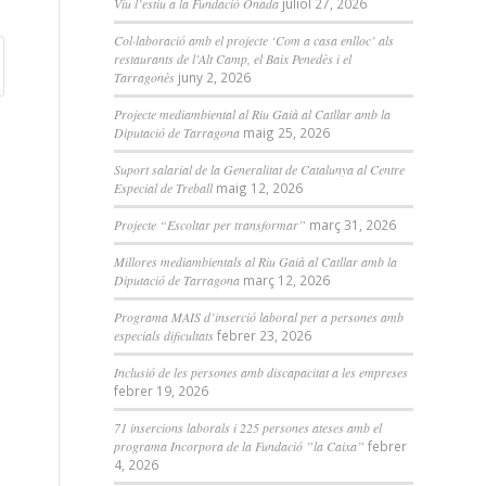
Viu l’estiu a la Fundació Onada
juliol 27, 2026
Col·laboració amb el projecte ‘Com a casa enlloc’ als
restaurants de l’Alt Camp, el Baix Penedès i el
Tarragonès
juny 2, 2026
Projecte mediambiental al Riu Gaià al Catllar amb la
Diputació de Tarragona
maig 25, 2026
Suport salarial de la Generalitat de Catalunya al Centre
Especial de Treball
maig 12, 2026
Projecte “Escoltar per transformar”
març 31, 2026
Millores mediambientals al Riu Gaià al Catllar amb la
Diputació de Tarragona
març 12, 2026
Programa MAIS d’inserció laboral per a persones amb
especials dificultats
febrer 23, 2026
Inclusió de les persones amb discapacitat a les empreses
febrer 19, 2026
71 insercions laborals i 225 persones ateses amb el
programa Incorpora de la Fundació ”la Caixa”
febrer
4, 2026