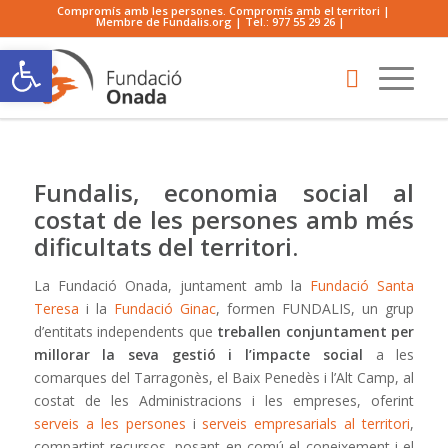
Compromís amb les persones. Compromís amb el territori |
Membre de Fundalis.org | Tel.:
977 55 29 26
|
Obre la barra d'eines
Fundalis, economia social al
costat de les persones amb més
dificultats del territori.
La Fundació Onada, juntament amb la
Fundació Santa
Teresa
i la
Fundació Ginac
, formen FUNDALIS, un grup
d’entitats independents que
treballen conjuntament per
millorar la seva gestió i l’impacte social
a les
comarques del Tarragonès, el Baix Penedès i l’Alt Camp, al
costat de les Administracions i les empreses, oferint
serveis a les persones
i
serveis empresarials al territori
,
compartint recursos, posant en comú el coneixement i el