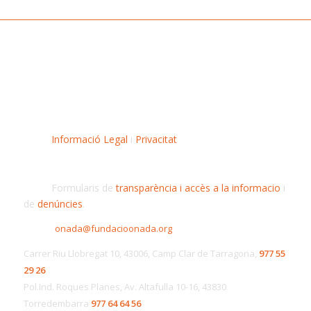
Informació Legal
i
Privacitat
Formularis de
transparència i accès a la informacio
i
de
denúncies
.
onada@fundacioonada.org
Carrer Riu Llobregat 10, 43006, Camp Clar de Tarragona,
977 55
29 26
Pol.Ind. Roques Planes, Av. Altafulla 10-16, 43830
Torredembarra
977 64 64 56