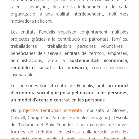
talent i avançant, des de la independència de cada
organització, a una realitat interdependent, molt més
motivadora i eficient.
Les entitats Fundalis impulsen conjuntament múltiples
projectes gràcies a la contribució de patronats, famílies,
treballadores i treballadors, persones voluntàries i
beneficiàries dels serveis, entitats del territori, empreses,
administracions, amb la
sostenibilitat econòmica,
rendibilitat social i la innovació
, com a elements
inseparables.
Les persones són el centre de Fundalis, amb
un model
d’economia social que posa pel davant a les persones,
un model d’atenció centrat en les persones
.
Els
projectes territorials integrats
impulsats a Alcover,
Calafell, Camp Clar, Parc del Francolí (Tarragona) i l’Escola
de Turisme del Baix Penedès, són exemples de noves
formes de treballar, en estreta col·laboració amb les
administracions locals, i amb tot tipus d’agents del