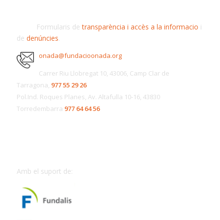
Formularis de
transparència i accès a la informacio
i
de
denúncies
.
onada@fundacioonada.org
Carrer Riu Llobregat 10, 43006, Camp Clar de
Tarragona,
977 55 29 26
Pol.Ind. Roques Planes, Av. Altafulla 10-16, 43830
Torredembarra
977 64 64 56
Amb el suport de: