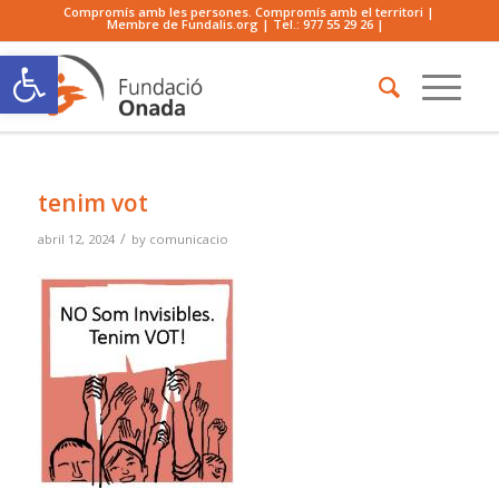
Compromís amb les persones. Compromís amb el territori |
Membre de Fundalis.org | Tel.:
977 55 29 26
|
Obre la barra d'eines
tenim vot
/
abril 12, 2024
by
comunicacio