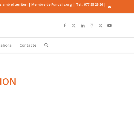
mb el territori | Membre de Fundalis.org | Tel.:
977 55 29 26
|
·labora
Contacte
ION