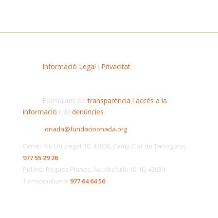
Informació Legal
i
Privacitat
Formularis de
transparència i accès a la
informacio
i de
denúncies
.
onada@fundacioonada.org
Carrer Riu Llobregat 10, 43006, Camp Clar de Tarragona,
977 55 29 26
Pol.Ind. Roques Planes, Av. Altafulla 10-16, 43830
Torredembarra
977 64 64 56