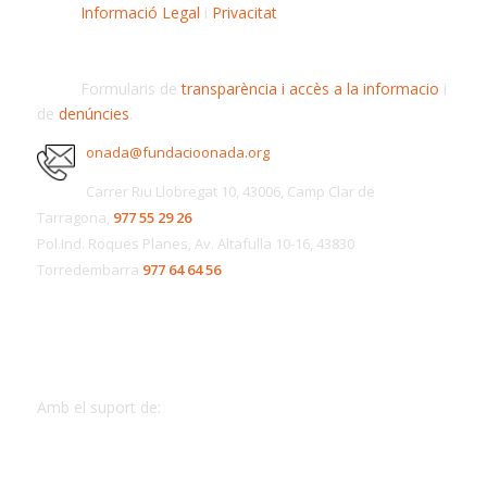
Informació Legal
i
Privacitat
Formularis de
transparència i accès a la informacio
i
de
denúncies
.
onada@fundacioonada.org
Carrer Riu Llobregat 10, 43006, Camp Clar de
Tarragona,
977 55 29 26
Pol.Ind. Roques Planes, Av. Altafulla 10-16, 43830
Torredembarra
977 64 64 56
Amb el suport de: