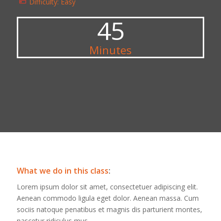
Difficulty: Easy
45
Minutes
What we do in this class
:
Lorem ipsum dolor sit amet, consectetuer adipiscing elit.
Aenean commodo ligula eget dolor. Aenean massa. Cum
sociis natoque penatibus et magnis dis parturient montes,
nascetur ridiculus mus.