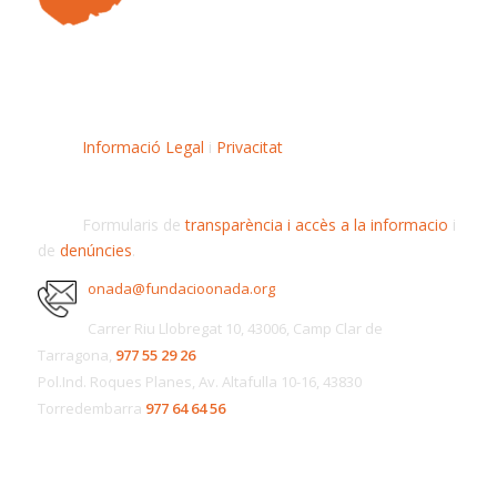
Informació Legal
i
Privacitat
Formularis de
transparència i accès a la informacio
i
de
denúncies
.
onada@fundacioonada.org
Carrer Riu Llobregat 10, 43006, Camp Clar de
Tarragona,
977 55 29 26
Pol.Ind. Roques Planes, Av. Altafulla 10-16, 43830
Torredembarra
977 64 64 56