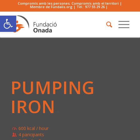
Compromís amb les persones. Compromís amb el territori |
Membre de Fundalis.org | Tel.:
977 55 29 26
|
Obre la barra d'eines
PUMPING
IRON
.
600 kcal / hour
4 paricipants