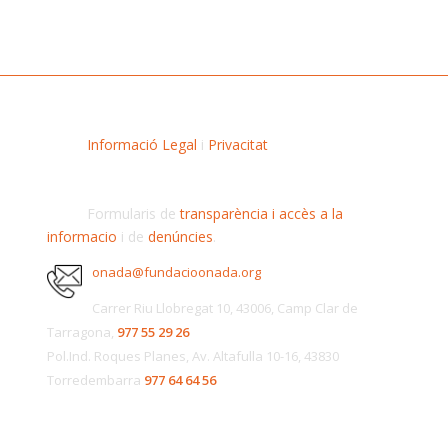
Informació Legal
i
Privacitat
Formularis de
transparència i accès a la
informacio
i de
denúncies
.
onada@fundacioonada.org
Carrer Riu Llobregat 10, 43006, Camp Clar de
Tarragona,
977 55 29 26
Pol.Ind. Roques Planes, Av. Altafulla 10-16, 43830
Torredembarra
977 64 64 56