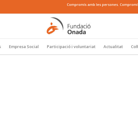
Compromís amb les persones. Compromís a
s
Empresa Social
Participació i voluntariat
Actualitat
Col