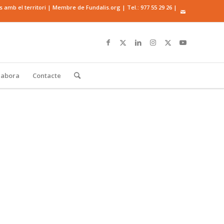
mb el territori | Membre de Fundalis.org | Tel.:
977 55 29 26
|
·labora
Contacte