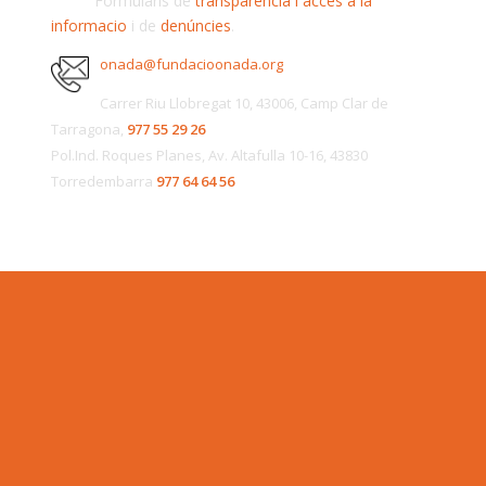
Formularis de
transparència i accès a la
informacio
i de
denúncies
.
onada@fundacioonada.org
Carrer Riu Llobregat 10, 43006, Camp Clar de
Tarragona,
977 55 29 26
Pol.Ind. Roques Planes, Av. Altafulla 10-16, 43830
Torredembarra
977 64 64 56