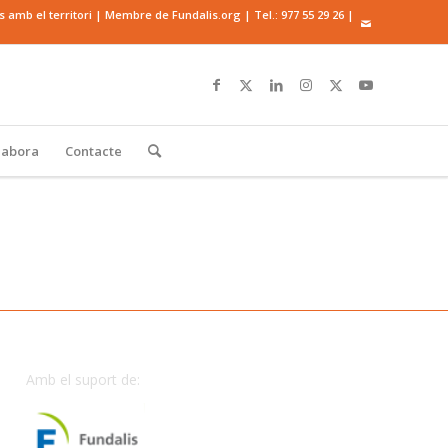
mb el territori | Membre de Fundalis.org | Tel.:
977 55 29 26
|
·labora
Contacte
Amb el suport de: