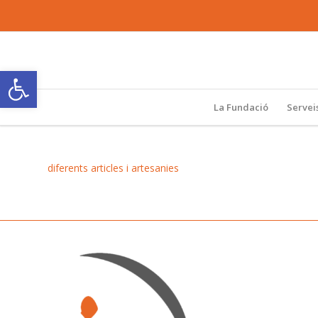
Obre la barra d'eines
La Fundació
Servei
diferents articles i artesanies